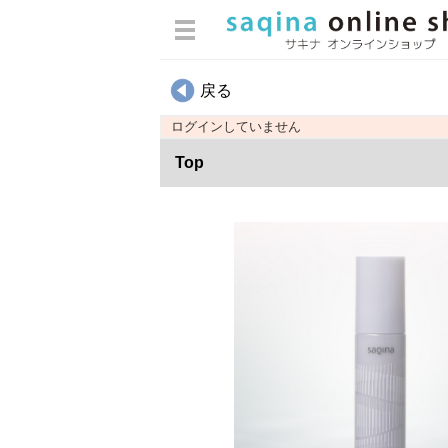
ログイン
戻る
カテゴリから選ぶ
ログインしていません
スキンケア
Top
ヘアケア・ボディケア・オーラ
ルケア
メイクアップ
インナーケア
エステマシン部品
ウィッグ用雑貨
パンフレット類
書籍・冊子
化粧袋・雑貨