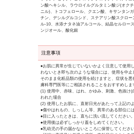
ン酸ヘキシル、ラウロイルグルタミン酸ジ(オクチ
ニル)、トコフェロール、クエン酸、キサンタン
チン、デシルグルコシド、ステアリン酸スクロー
ル-10、水添ナタネ油アルコール、結晶セルロース
ンジオール、酸化銀
注意事項
●お肌に異常が生じていないかよく注意して使用
わないとき即ち次のような場合には、使用を中止
そのまま化粧品類の使用を続けますと、症状を悪
膚科専門医等にご相談されることをおすすめしま
(1) 使用中、赤味、はれ、かゆみ、刺激、色抜け
われた場合
(2) 使用したお肌に、直射日光があたって上記
●傷やはれもの、しっしん等、異常のある部位に
●目に入ったときは、直ちに洗い流してください
●使用後は必ずしっかり蓋をしめてください。
●乳幼児の手の届かないところに保管してくださ