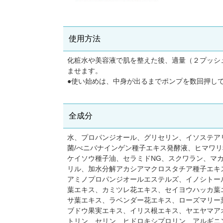
使用方法
化粧水や美容液で肌を整えた後、適量（２プッシ
ませます。
●使い始めは、中身が出るまでポンプを数回押し
全成分
水、プロパンジオール、グリセリン、イソステア
菌/べニバナインゲン種子エキス発酵液、ヒマワ
ケイソウ種子油、セラミドNG、スクワラン、マ
リル、加水分解アカシアマクロスタチア種子エキス
アミノプロパンジオールエステルズ、イノシトール
葉エキス、カミツレ花エキス、セイヨウハッカ葉
サ葉エキス、ラベンダー花エキス、ローズマリー
ブドウ果実エキス、イリス根エキス、ヤエヤマア
トリン、セリン、ヒドロキシプロリン、アルギニ