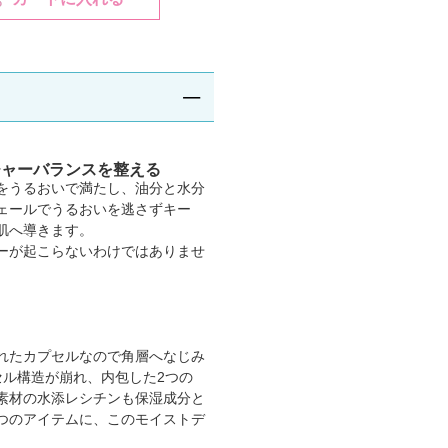
チャーバランスを整える
をうるおいで満たし、油分と水分
ェールでうるおいを逃さずキー
肌へ導きます。
ーが起こらないわけではありませ
れたカプセルなので角層へなじみ
セル構造が崩れ、内包した2つの
素材の水添レシチンも保湿成分と
つのアイテムに、このモイストデ