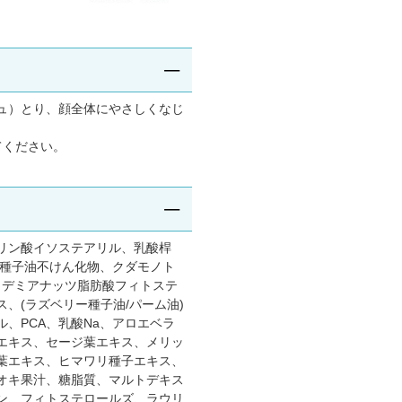
ュ）とり、顔全体にやさしくなじ
てください。
リン酸イソステアリル、乳酸桿
リ種子油不けん化物、クダモノト
カデミアナッツ脂肪酸フィトステ
、(ラズベリー種子油/パーム油)
、PCA、乳酸Na、アロエベラ
エキス、セージ葉エキス、メリッ
葉エキス、ヒマワリ種子エキス、
オキ果汁、糖脂質、マルトデキス
ン、フィトステロールズ、ラウリ