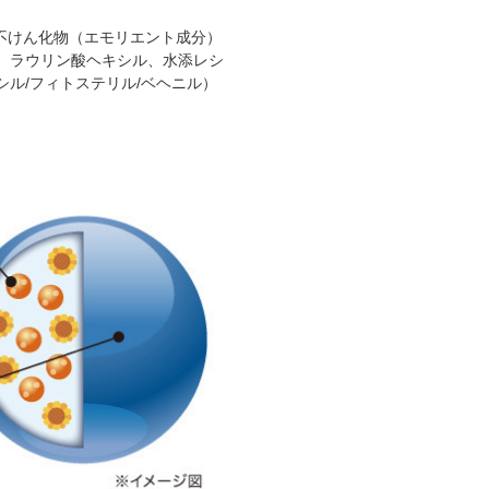
不けん化物（エモリエント成分）
、ラウリン酸ヘキシル、水添レシ
ル/フィトステリル/ベヘニル）