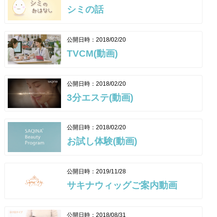
シミの話
おすすめ商品
新着商品
公開日時：2018/02/20
TVCM(動画)
ランキング
SHOP お知らせ
公開日時：2018/02/20
サキナビューティーラウンジ一覧
3分エステ(動画)
サポート
公開日時：2018/02/20
会社情報
お試し体験(動画)
利用規約
公開日時：2019/11/28
個人情報保護方針
サキナウィッグご案内動画
特定商取引法に基づく表示
公開日時：2018/08/31