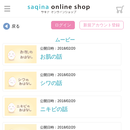
ログイン
ログイン
新規アカウント登録
戻る
カテゴリから選ぶ
ムービー
スキンケア
公開日時：2018/02/20
ヘアケア・ボディケア・オーラ
お肌の話
ルケア
メイクアップ
公開日時：2018/02/20
インナーケア
シワの話
エステマシン部品
ウィッグ用雑貨
公開日時：2018/02/20
ニキビの話
パンフレット類
書籍・冊子
公開日時：2018/02/20
化粧袋・雑貨