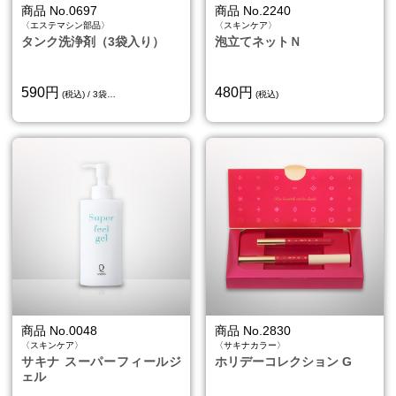
商品 No.0697
商品 No.2240
〈エステマシン部品〉
〈スキンケア〉
おすすめ商品
タンク洗浄剤（3袋入り）
泡立てネットＮ
新着商品
590円
480円
(税込) / 3袋…
(税込)
ランキング
SHOP お知らせ
サキナビューティーラウンジ一覧
サポート
会社情報
利用規約
個人情報保護方針
商品 No.0048
商品 No.2830
〈スキンケア〉
〈サキナカラー〉
特定商取引法に基づく表示
サキナ スーパーフィールジ
ホリデーコレクション G
ェル