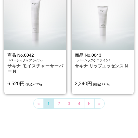
商品 No.0042
商品 No.0043
〈ベーシックケアライン〉
〈ベーシックケアライン〉
サキナ モイスチャーサーバ
サキナ リップエッセンス N
ー N
6,520円
2,340円
(税込) / 25g
(税込) / 9.2g
Previous
Next
«
1
2
3
4
5
»