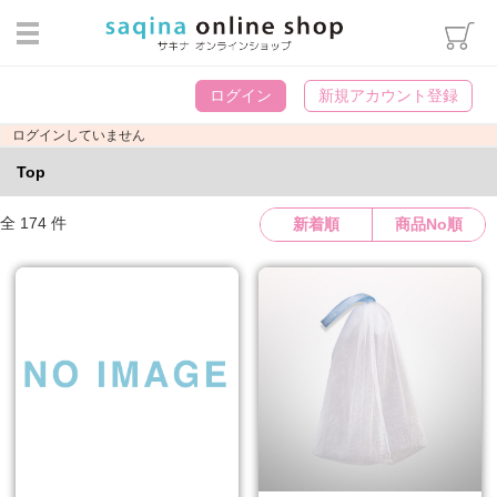
ログイン
ログイン
新規アカウント登録
カテゴリから選ぶ
ログインしていません
スキンケア
Top
ヘアケア・ボディケア・オーラ
ルケア
全 174 件
新着順
商品No順
メイクアップ
インナーケア
エステマシン部品
ウィッグ用雑貨
パンフレット類
書籍・冊子
化粧袋・雑貨