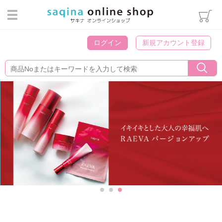
ログイン
ログイン
新規アカウント登録
カテゴリから選ぶ
スキンケア
ヘアケア・ボディケア・オーラ
ルケア
メイクアップ
インナーケア
エステマシン部品
ウィッグ用雑貨
パンフレット類
書籍・冊子
化粧袋・雑貨