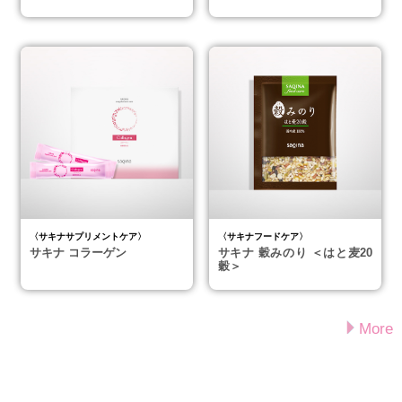
〈サキナサプリメントケア〉
〈サキナフードケア〉
サキナ コラーゲン
サキナ 穀みのり ＜はと麦20
穀＞
More