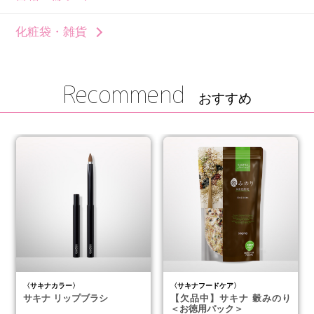
化粧袋・雑貨
Recommend
おすすめ
〈サキナカラー〉
〈サキナフードケア〉
サキナ リップブラシ
【欠品中】サキナ 穀みのり
＜お徳用パック＞