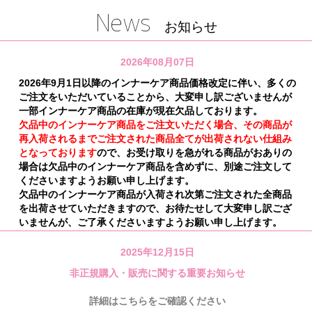
News
お知らせ
おすすめ商品
新着商品
2026年08月07日
ランキング
2026年9月1日以降のインナーケア商品価格改定に伴い、多くの
ご注文をいただいていることから、大変申し訳ございませんが
SHOP お知らせ
一部インナーケア商品の在庫が現在欠品しております。
欠品中のインナーケア商品をご注文いただく場合、その商品が
サキナビューティーラウンジ一覧
再入荷されるまでご注文された商品全てが出荷されない仕組み
となっております
ので、お受け取りを急がれる商品がおありの
サポート
場合は欠品中のインナーケア商品を含めずに、別途ご注文して
くださいますようお願い申し上げます。
会社情報
欠品中のインナーケア商品が入荷され次第ご注文された全商品
を出荷させていただきますので、お待たせして大変申し訳ござ
利用規約
いませんが、ご了承くださいますようお願い申し上げます。
個人情報保護方針
2025年12月15日
非正規購入・販売に関する重要お知らせ
特定商取引法に基づく表示
詳細はこちらをご確認ください