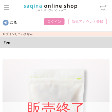
ログイン
ログイン
新規アカウント登録
戻る
カテゴリから選ぶ
ログインしていません
スキンケア
Top
ヘアケア・ボディケア・オーラ
ルケア
メイクアップ
インナーケア
エステマシン部品
ウィッグ用雑貨
パンフレット類
書籍・冊子
販売終了
化粧袋・雑貨