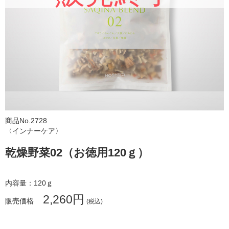
おすすめ商品
新着商品
ランキング
SHOP お知らせ
サキナビューティーラウンジ一覧
商品No.2728
サポート
〈インナーケア〉
会社情報
乾燥野菜02（お徳用120ｇ）
利用規約
個人情報保護方針
内容量：120ｇ
2,260円
販売価格
(税込)
特定商取引法に基づく表示