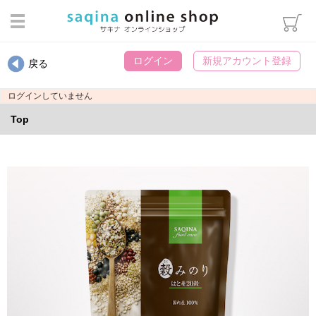
ログイン
ログイン
新規アカウント登録
戻る
カテゴリから選ぶ
ログインしていません
スキンケア
Top
ヘアケア・ボディケア・オーラ
ルケア
メイクアップ
インナーケア
エステマシン部品
ウィッグ用雑貨
パンフレット類
書籍・冊子
化粧袋・雑貨