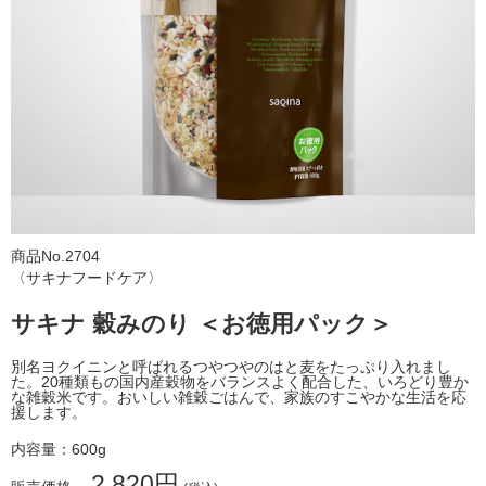
おすすめ商品
新着商品
ランキング
SHOP お知らせ
サキナビューティーラウンジ一覧
商品No.2704
サポート
〈サキナフードケア〉
会社情報
サキナ 穀みのり ＜お徳用パック＞
利用規約
別名ヨクイニンと呼ばれるつやつやのはと麦をたっぷり入れまし
た。20種類もの国内産穀物をバランスよく配合した、いろどり豊か
個人情報保護方針
な雑穀米です。おいしい雑穀ごはんで、家族のすこやかな生活を応
援します。
特定商取引法に基づく表示
内容量：600g
2,820円