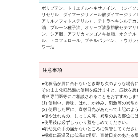
ポリブテン、トリエチルヘキサノイン、（ジイソ
リセリル、ダイマージリノール酸ダイマージリノ
アリル／フィトステリル）、テトラヘキシルデカ
油、プルーン種子油、オリーブ油脂肪酸セテアリ
ン、シア脂、アフリカマンゴノキ核脂、オクチル
ル、トコフェロール、ブチルパラベン、トウガラ
ワー油
注意事項
●化粧品が唇に合わないとき即ち次のような場合
そのまま化粧品類の使用を続けますと、症状を悪
膚科専門医等にご相談されることをおすすめしま
(1) 使用中、赤味、はれ、かゆみ、刺激等の異常
(2) 使用した唇に、直射日光があたって上記の
●傷やはれもの、しっしん等、異常のある部位に
●使用後は必ずしっかり蓋をしめてください。
●乳幼児の手の届かないところに保管してくださ
●極端に高温又は低温の場所、直射日光のあたる