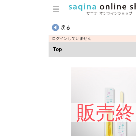
ログイン
戻る
カテゴリから選ぶ
ログインしていません
スキンケア
Top
ヘアケア・ボディケア・オーラ
ルケア
メイクアップ
インナーケア
エステマシン部品
ウィッグ用雑貨
販売終
パンフレット類
書籍・冊子
化粧袋・雑貨