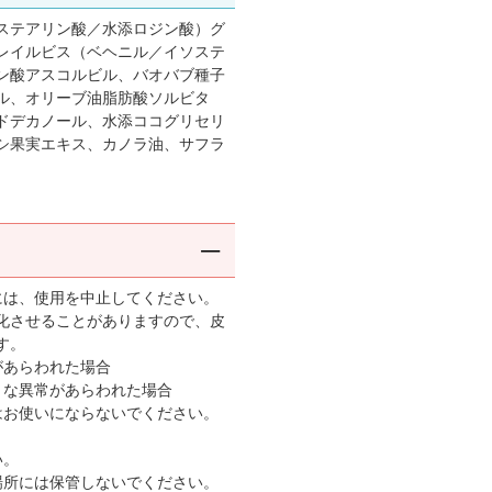
ステアリン酸／水添ロジン酸）グ
レイルビス（ベヘニル／イソステ
ン酸アスコルビル、バオバブ種子
ル、オリーブ油脂肪酸ソルビタ
ドデカノール、水添ココグリセリ
シ果実エキス、カノラ油、サフラ
には、使用を中止してください。
化させることがありますので、皮
す。
があらわれた場合
ような異常があらわれた場合
はお使いにならないでください。
い。
場所には保管しないでください。