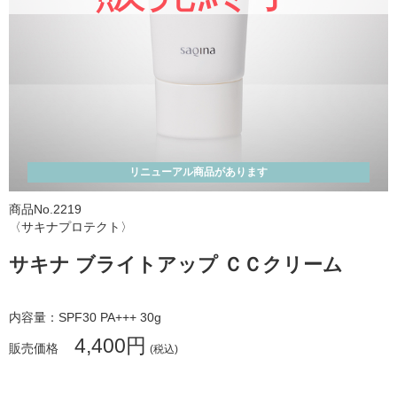
おすすめ商品
新着商品
ランキング
SHOP お知らせ
リニューアル商品があります
サキナビューティーラウンジ一覧
商品No.2219
サポート
〈サキナプロテクト〉
会社情報
サキナ ブライトアップ ＣＣクリーム
利用規約
個人情報保護方針
内容量：SPF30 PA+++ 30g
4,400円
販売価格
(税込)
特定商取引法に基づく表示