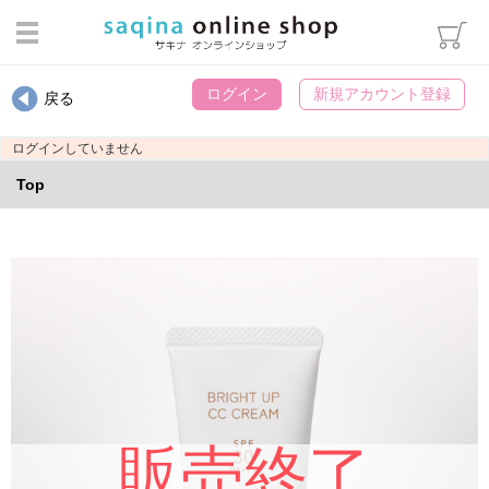
ログイン
ログイン
新規アカウント登録
戻る
カテゴリから選ぶ
ログインしていません
スキンケア
Top
ヘアケア・ボディケア・オーラ
ルケア
メイクアップ
インナーケア
エステマシン部品
ウィッグ用雑貨
パンフレット類
書籍・冊子
販売終了
化粧袋・雑貨