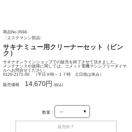
おすすめ商品
新着商品
商品No.0566
ランキング
〈エステマシン部品〉
サキナミュー用クリーナーセット（ピン
SHOP お知らせ
ク）
サキナビューティーラウンジ一覧
サキナオンラインショップでの販売を終了させて頂きました。
メンテナンスや故障に関しては、コメット電機マシンフリーダイヤ
サポート
ルへお問合せください。
0120-2171-00 （平日９時～１７時 土日祝は休み）
会社情報
14,670円
販売価格
(税込)
利用規約
個人情報保護方針
数量：
特定商取引法に基づく表示
販売終了