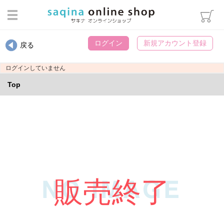
ログイン
ログイン
新規アカウント登録
戻る
カテゴリから選ぶ
ログインしていません
スキンケア
Top
ヘアケア・ボディケア・オーラ
ルケア
メイクアップ
インナーケア
エステマシン部品
ウィッグ用雑貨
販売終了
パンフレット類
書籍・冊子
化粧袋・雑貨