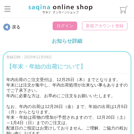
ログイン
ログイン
新規アカウント登録
戻る
カテゴリから選ぶ
お知らせ詳細
スキンケア
ヘアケア・ボディケア・オーラ
登録日時：2025年12月09日
ルケア
【年末・年始の出荷について】
メイクアップ
年内出荷のご注文受付は、12月25日（木）までとなります。
インナーケア
年末には注文が集中し、年内出荷処理が出来ない事もありますの
でご了承下さい。
エステマシン部品
年内に必要な方は、お早めにご注文をお願いいたします。
ウィッグ用雑貨
なお、年内の出荷は12月26日（金）まで、年始の出荷は1月5日
（月）からとなります。
パンフレット類
年末・年始は荷物の増加が予想されますので、12月20日（土）
～1月4日（日）までのご注文は、
書籍・冊子
配達日のご指定はお受けしておりません。ご理解、ご協力の程お
願い申し上げます。
化粧袋・雑貨