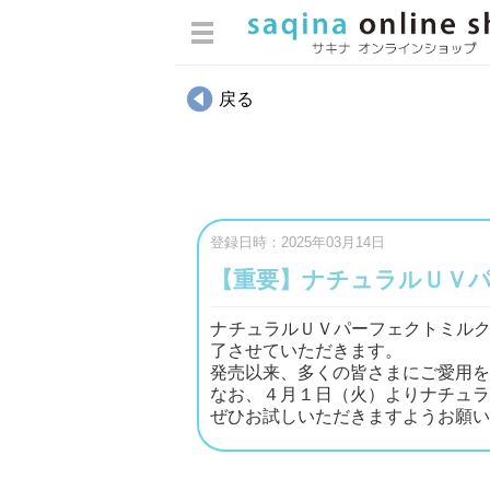
ログイン
戻る
カテゴリから選ぶ
スキンケア
ヘアケア・ボディケア・オーラ
ルケア
登録日時：2025年03月14日
メイクアップ
【重要】ナチュラルＵＶ
インナーケア
ナチュラルＵＶパーフェクトミルク（
エステマシン部品
了させていただきます。
ウィッグ用雑貨
発売以来、多くの皆さまにご愛用
なお、４月１日（火）よりナチュラル
パンフレット類
ぜひお試しいただきますようお願
書籍・冊子
化粧袋・雑貨