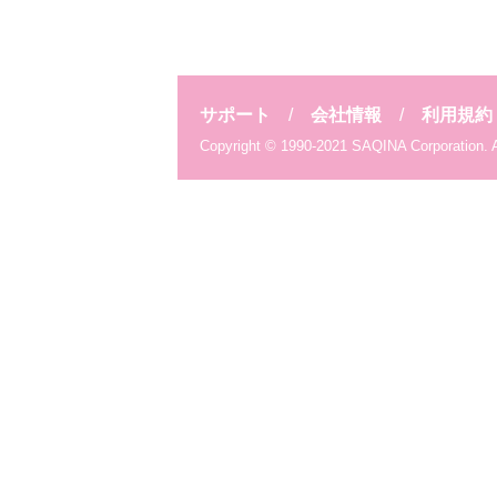
おすすめ商品
新着商品
サポート
会社情報
利用規約
ランキング
Copyright © 1990-2021 SAQINA Corporation. Al
SHOP お知らせ
サキナビューティーラウンジ一覧
サポート
会社情報
利用規約
個人情報保護方針
特定商取引法に基づく表示